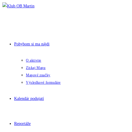
Skip
to
content
Pohybom si ma nájdi
O aktivite
Získaj Mapu
Mapové značky
Výsledkové formuláre
Kalendár podujatí
Reportáže