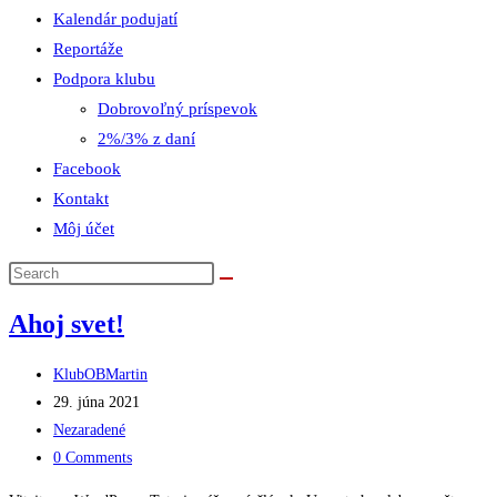
Kalendár podujatí
Reportáže
Podpora klubu
Dobrovoľný príspevok
2%/3% z daní
Facebook
Kontakt
Môj účet
Ahoj svet!
Post
KlubOBMartin
author:
Post
29. júna 2021
published:
Post
Nezaradené
category:
Post
0 Comments
comments: