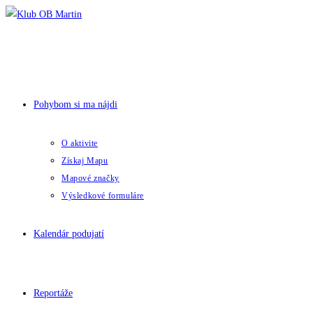
Skip
to
content
Pohybom si ma nájdi
O aktivite
Získaj Mapu
Mapové značky
Výsledkové formuláre
Kalendár podujatí
Reportáže