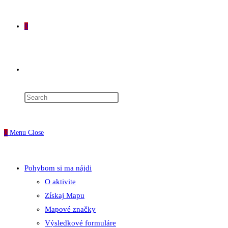
0
Toggle
website
0
Menu
Close
search
Pohybom si ma nájdi
O aktivite
Získaj Mapu
Mapové značky
Výsledkové formuláre